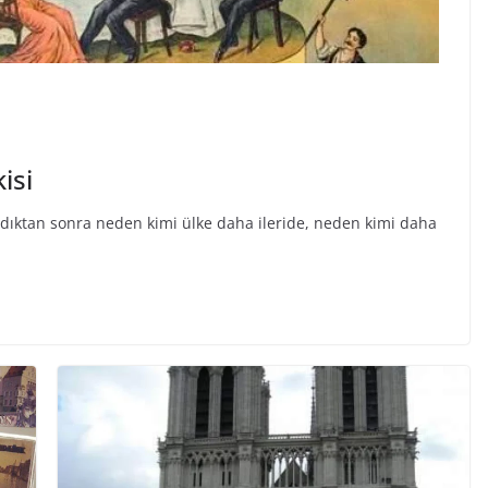
isi
şadıktan sonra neden kimi ülke daha ileride, neden kimi daha