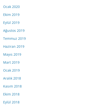
Ocak 2020
Ekim 2019
Eylül 2019
Ağustos 2019
Temmuz 2019
Haziran 2019
Mayıs 2019
Mart 2019
Ocak 2019
Aralık 2018
Kasım 2018
Ekim 2018
Eylül 2018