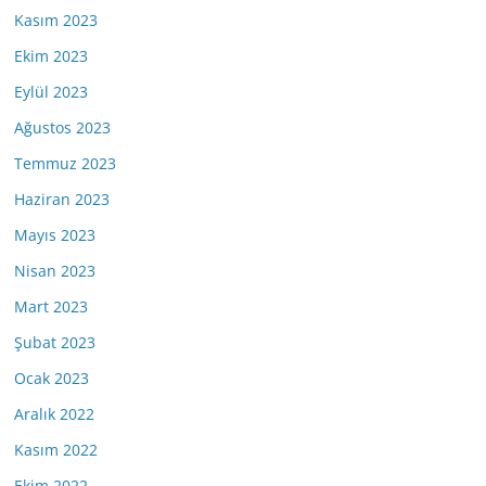
Kasım 2023
Ekim 2023
Eylül 2023
Ağustos 2023
Temmuz 2023
Haziran 2023
Mayıs 2023
Nisan 2023
Mart 2023
Şubat 2023
Ocak 2023
Aralık 2022
Kasım 2022
Ekim 2022