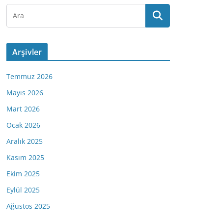
Arşivler
Temmuz 2026
Mayıs 2026
Mart 2026
Ocak 2026
Aralık 2025
Kasım 2025
Ekim 2025
Eylül 2025
Ağustos 2025