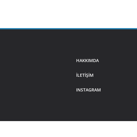
HAKKIMDA
ILETIŞIM
INSTAGRAM