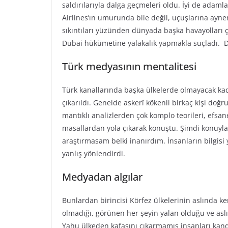
saldırılarıyla dalga geçmeleri oldu. İyi de adaml
Airlines’ın umurunda bile değil, uçuşlarına ayn
sıkıntıları yüzünden dünyada başka havayolları ç
Dubai hükümetine yalakalık yapmakla suçladı. D
Türk medyasının mentalitesi
Türk kanallarında başka ülkelerde olmayacak kad
çıkarıldı. Genelde askerî kökenli birkaç kişi d
mantıklı analizlerden çok komplo teorileri, efsan
masallardan yola çıkarak konuştu. Şimdi konuyl
araştırmasam belki inanırdım. İnsanların bilgisi yo
yanlış yönlendirdi.
Medyadan algılar
Bunlardan birincisi Körfez ülkelerinin aslında ke
olmadığı, görünen her şeyin yalan olduğu ve aslı
Yahu ülkeden kafasını çıkarmamış insanları kandı