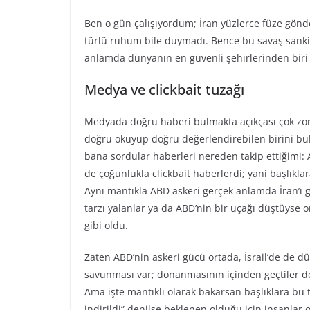
Ben o gün çalışıyordum; İran yüzlerce füze gön
türlü ruhum bile duymadı. Bence bu savaş sanki 
anlamda dünyanın en güvenli şehirlerinden biri
Medya ve clickbait tuzağı
Medyada doğru haberi bulmakta açıkçası çok zor
doğru okuyup doğru değerlendirebilen birini bul
bana sordular haberleri nereden takip ettiğimi: A
de çoğunlukla clickbait haberlerdi; yani başlıklar
Aynı mantıkla ABD askeri gerçek anlamda İran’ı
tarzı yalanlar ya da ABD’nin bir uçağı düştüyse 
gibi oldu.
Zaten ABD’nin askeri gücü ortada, İsrail’de de dü
savunması var; donanmasının içinden geçtiler d
Ama işte mantıklı olarak bakarsan başlıklara bu t
indirildi” denilse beklenen olduğu için insanlar 