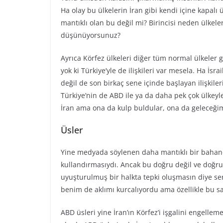
Ha olay bu ülkelerin İran gibi kendi içine kapalı 
mantıklı olan bu değil mi? Birincisi neden ülkel
düşünüyorsunuz?
Ayrıca Körfez ülkeleri diğer tüm normal ülkeler gibi
yok ki Türkiye’yle de ilişkileri var mesela. Ha İsr
değil de son birkaç sene içinde başlayan ilişkiler
Türkiye’nin de ABD ile ya da daha pek çok ülkeyle 
İran ama ona da kulp buldular, ona da geleceği
Üsler
Yine medyada söylenen daha mantıklı bir bahane 
kullandırmasıydı. Ancak bu doğru değil ve doğru 
uyuşturulmuş bir halkta tepki oluşmasın diye ser
benim de aklımı kurcalıyordu ama özellikle bu s
ABD üsleri yine İran’ın Körfez’i işgalini engelle