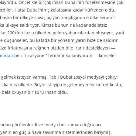
çekiyordu. Öncelikle birçok insan Dubai’nin füzelenmesine çok
verdiler. Hatta Dubai’nin çikolatasına kadar küfreden oldu.
aşka bir ülkeye savaş açıyor, karşılığında o ülke kendini
ka ülkeye saldırıyor. Kimse bunun ne kadar adaletsiz
r 200’den fazla ülkeden gelen yabancılardan oluşuyor, yani
le düşünseler, bu kafada bir yönetim yarın bize de saldırır
üze fırlatmasına rağmen bizden bile İran’ı destekleyen —
zımdan
beri “irrasyonel” terimini kullanıyorum — kimseler
gelmek isteyen varmış. Tabii Dubai sosyal medyayı çok iyi
si kalmış ülkede. Böyle isteyip de gelemeyenler nefret kustu,
e bela okuyan bir sürü insan oldu.
yadan görülenlerdi ve medya her zaman doğruları
yanın en güçlü hava savunma sistemlerinden biriymiş.