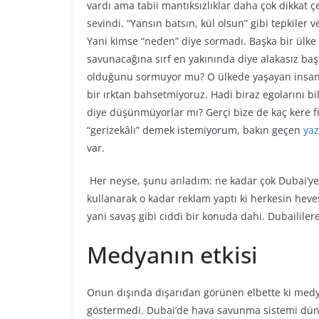
vardı ama tabii mantıksızlıklar daha çok dikkat 
sevindi. “Yansın batsın, kül olsun” gibi tepkiler 
Yani kimse “neden” diye sormadı. Başka bir ülke b
savunacağına sırf en yakınında diye alakasız baş
olduğunu sormuyor mu? O ülkede yaşayan insanla
bir ırktan bahsetmiyoruz. Hadi biraz egolarını bi
diye düşünmüyorlar mı? Gerçi bize de kaç kere f
“gerizekâlı” demek istemiyorum, bakın geçen
ya
var.
Her neyse, şunu anladım: ne kadar çok Dubai’ye 
kullanarak o kadar reklam yaptı ki herkesin heve
yani savaş gibi ciddi bir konuda dahi. Dubaililer
Medyanın etkisi
Onun dışında dışarıdan görünen elbette ki med
göstermedi. Dubai’de hava savunma sistemi dün