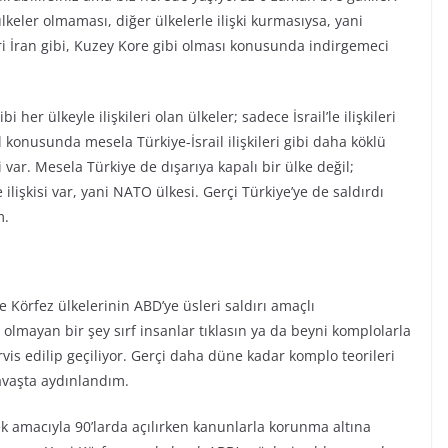
ülkeler olmaması, diğer ülkelerle ilişki kurmasıysa, yani
eri İran gibi, Kuzey Kore gibi olması konusunda indirgemeci
 her ülkeyle ilişkileri olan ülkeler; sadece İsrail’le ilişkileri
ail konusunda mesela Türkiye-İsrail ilişkileri gibi daha köklü
i var. Mesela Türkiye de dışarıya kapalı bir ülke değil;
ilişkisi var, yani NATO ülkesi. Gerçi Türkiye’ye de saldırdı
m.
Körfez ülkelerinin ABD’ye üsleri saldırı amaçlı
olmayan bir şey sırf insanlar tıklasın ya da beyni komplolarla
vis edilip geçiliyor. Gerçi daha düne kadar komplo teorileri
avaşta aydınlandım.
mek amacıyla 90’larda açılırken kanunlarla korunma altına