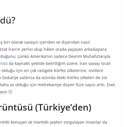
ldü?
ış biri olarak savaşın içeriden ve dışarıdan nasıl
zat İran’ın yerlisi olup hâlen orada yaşayan arkadaşlara
lduğunu; çünkü Amerika’nın sadece Devrim Muhafızlarıyla
ımda
da kaynaklı şekilde belirttiğim üzere, İran savaşı İsrail
lduğu için en çok rastgele Körfez ülkelerine, sivillere
 Dubai’ye saldırsa da aslında öteki Körfez ülkeleri de zor
aha az olduğu için metrekareye düşen füze sayısı arttı. Evet,
yısı 🙂
rüntüsü (Türkiye’den)
antıklı konuşan ve mantıklı şeyleri sorgulayan insanlar da