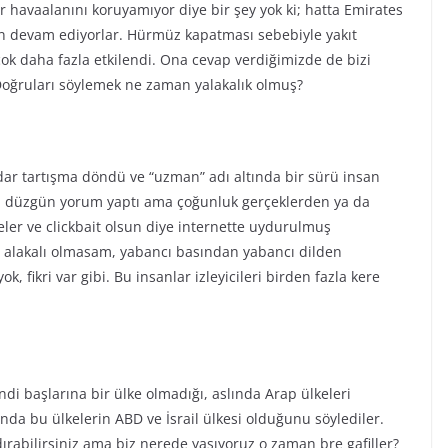
ar havaalanını koruyamıyor diye bir şey yok ki; hatta Emirates
en devam ediyorlar. Hürmüz kapatması sebebiyle yakıt
ok daha fazla etkilendi. Ona cevap verdiğimizde de bizi
oğruları söylemek ne zaman yalakalık olmuş?
ar tartışma döndü ve “uzman” adı altında bir sürü insan
oğru düzgün yorum yaptı ama çoğunluk gerçeklerden ya da
eler ve clickbait olsun diye internette uydurulmuş
a alakalı olmasam, yabancı basından yabancı dilden
k, fikri var gibi. Bu insanlar izleyicileri birden fazla kere
ndi başlarına bir ülke olmadığı, aslında Arap ülkeleri
nda bu ülkelerin ABD ve İsrail ülkesi olduğunu söylediler.
rabilirsiniz ama biz nerede yaşıyoruz o zaman bre gafiller?