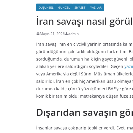
DÜŞÜNSEL
GÜNCEL
SIYASET
YAZILAR
İran savaşı nasıl görü
Mayıs 21, 2026
admin
İran savaşı ‘nın en civcivli yerinin ortasında kalm
göründüğünün çok farklı olduğunu fark ettim. Biz
sorduğumda, durumun halk için gayet güvenli o
alakalı yerlere saldırdığını söylediler. Geçen
yaz
veya Amerika’yla değil Sünni Müslüman ülkelerle o
saldırıldı. İran en çok hiç Amerikan üssü olmayan
durumda kaldı; çünkü yüzölçümleri BAE’ye göre d
komik bir tanım oldu: metrekareye düşen füze sa
Dışarıdan savaşın gö
İnsanlar savaşa çok garip tepkiler verdi. Evet, m