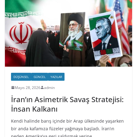
DÜŞÜNSEL
GÜNCEL
YAZILAR
Mayıs 28, 2026
admin
İran’ın Asimetrik Savaş Stratejisi:
İnsan Kalkanı
Kendi halinde barış içinde bir Arap ülkesinde yaşarken
bir anda kafamıza füzeler yağmaya başladı. İran’ın
neden Amerika’ya geri saldırmak yerine