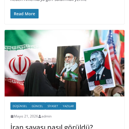
Read More
DÜŞÜNSEL
GÜNCEL
SIYASET
YAZILAR
Mayıs 21, 2026
admin
İran savaşı nasıl görüldü?