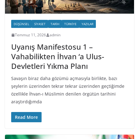
DÜŞÜNSEL
SIYASET
TARIH
TÜRKIYE
YAZILAR
Temmuz 11, 2026
admin
Uyanış Manifestosu 1 –
Vahabilikten İhvan ‘a Ulus-
Devletleri Yıkma Planı
Savaşın biraz daha gözümü açmasıyla birlikte, bazı
şeylerin üzerinden tekrar tekrar üzerinden geçtiğimde
özellikle İhvan-ı Müslimin denilen örgütün tarihini
araştırdığımda
Read More