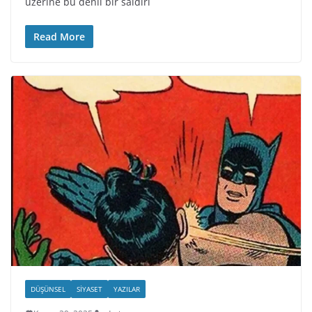
üzerine bu denli bir saldırı
Read More
DÜŞÜNSEL
SIYASET
YAZILAR