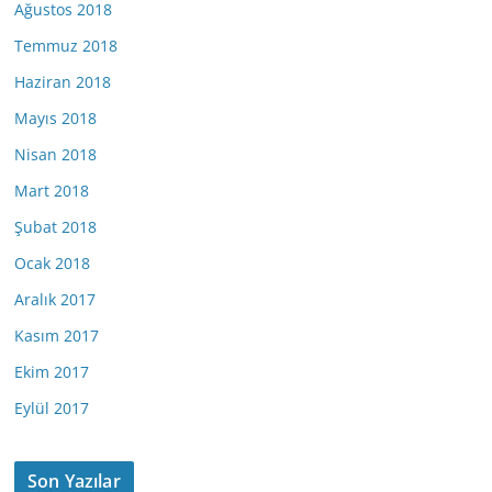
Ağustos 2018
Temmuz 2018
Haziran 2018
Mayıs 2018
Nisan 2018
Mart 2018
Şubat 2018
Ocak 2018
Aralık 2017
Kasım 2017
Ekim 2017
Eylül 2017
Son Yazılar