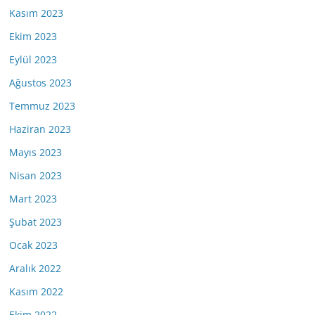
Kasım 2023
Ekim 2023
Eylül 2023
Ağustos 2023
Temmuz 2023
Haziran 2023
Mayıs 2023
Nisan 2023
Mart 2023
Şubat 2023
Ocak 2023
Aralık 2022
Kasım 2022
Ekim 2022