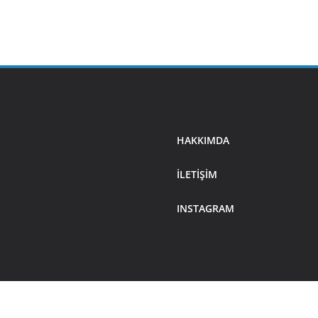
HAKKIMDA
ILETIŞIM
INSTAGRAM