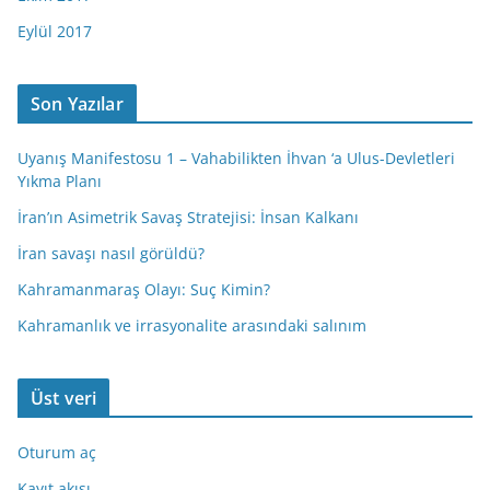
Eylül 2017
Son Yazılar
Uyanış Manifestosu 1 – Vahabilikten İhvan ‘a Ulus-Devletleri
Yıkma Planı
İran’ın Asimetrik Savaş Stratejisi: İnsan Kalkanı
İran savaşı nasıl görüldü?
Kahramanmaraş Olayı: Suç Kimin?
Kahramanlık ve irrasyonalite arasındaki salınım
Üst veri
Oturum aç
Kayıt akışı