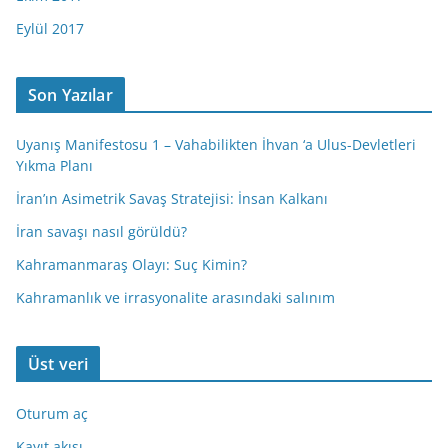
Eylül 2017
Son Yazılar
Uyanış Manifestosu 1 – Vahabilikten İhvan ‘a Ulus-Devletleri
Yıkma Planı
İran’ın Asimetrik Savaş Stratejisi: İnsan Kalkanı
İran savaşı nasıl görüldü?
Kahramanmaraş Olayı: Suç Kimin?
Kahramanlık ve irrasyonalite arasındaki salınım
Üst veri
Oturum aç
Kayıt akışı