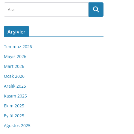
Arşivler
Temmuz 2026
Mayıs 2026
Mart 2026
Ocak 2026
Aralık 2025
Kasım 2025
Ekim 2025
Eylül 2025
Ağustos 2025