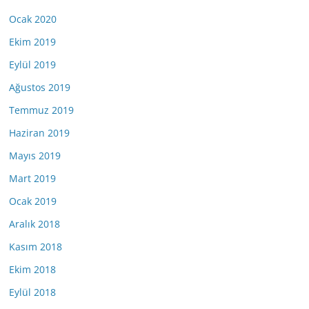
Ocak 2020
Ekim 2019
Eylül 2019
Ağustos 2019
Temmuz 2019
Haziran 2019
Mayıs 2019
Mart 2019
Ocak 2019
Aralık 2018
Kasım 2018
Ekim 2018
Eylül 2018