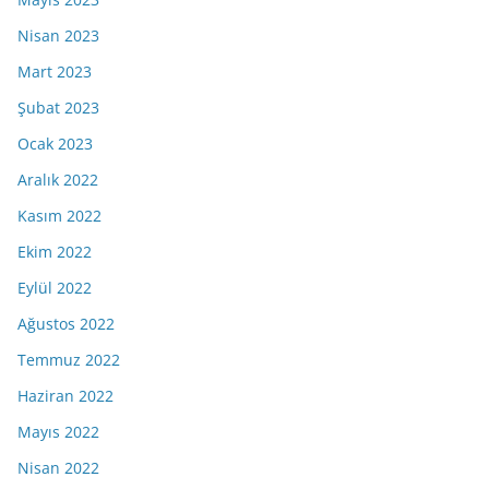
Nisan 2023
Mart 2023
Şubat 2023
Ocak 2023
Aralık 2022
Kasım 2022
Ekim 2022
Eylül 2022
Ağustos 2022
Temmuz 2022
Haziran 2022
Mayıs 2022
Nisan 2022