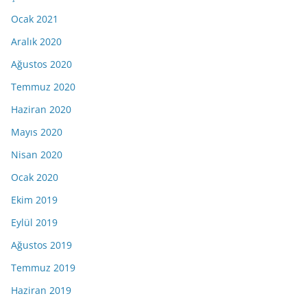
Ocak 2021
Aralık 2020
Ağustos 2020
Temmuz 2020
Haziran 2020
Mayıs 2020
Nisan 2020
Ocak 2020
Ekim 2019
Eylül 2019
Ağustos 2019
Temmuz 2019
Haziran 2019