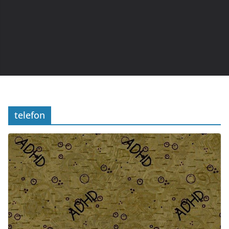
telefon