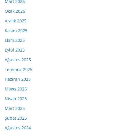
Mart 2026
Ocak 2026
Aralık 2025
Kasım 2025
Ekim 2025
Eylül 2025
Ağustos 2025
Temmuz 2025
Haziran 2025
Mayıs 2025
Nisan 2025
Mart 2025
Şubat 2025
Ağustos 2024