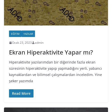
EĞITIM
YAZILAR
Ocak 23, 2023
admin
Ekran Hiperaktivite Yapar mı?
Hiperaktivite yazılarımdan bir diğerinde fazla ekran
süresinin hiperaktivite yapıp yapmadığını yerli, yabancı
kaynaklardan ve bilimsel çalışmalardan inceledim. Yine
şeker yazımda
Read More