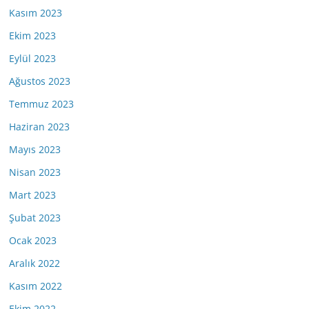
Kasım 2023
Ekim 2023
Eylül 2023
Ağustos 2023
Temmuz 2023
Haziran 2023
Mayıs 2023
Nisan 2023
Mart 2023
Şubat 2023
Ocak 2023
Aralık 2022
Kasım 2022
Ekim 2022