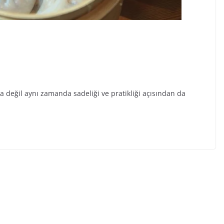
la değil aynı zamanda sadeliği ve pratikliği açısından da