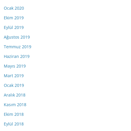
Ocak 2020
Ekim 2019
Eylül 2019
Ağustos 2019
Temmuz 2019
Haziran 2019
Mayıs 2019
Mart 2019
Ocak 2019
Aralık 2018
Kasım 2018
Ekim 2018
Eylül 2018