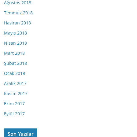
Ağustos 2018
Temmuz 2018
Haziran 2018
Mayıs 2018
Nisan 2018
Mart 2018
Şubat 2018
Ocak 2018
Aralık 2017
Kasım 2017
Ekim 2017
Eylül 2017
Son Yazılar