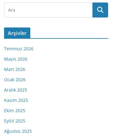
Arşivler
Temmuz 2026
Mayıs 2026
Mart 2026
Ocak 2026
Aralık 2025
Kasım 2025
Ekim 2025
Eylül 2025
Ağustos 2025