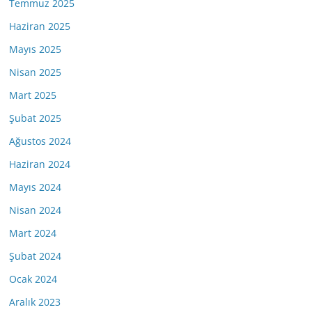
Temmuz 2025
Haziran 2025
Mayıs 2025
Nisan 2025
Mart 2025
Şubat 2025
Ağustos 2024
Haziran 2024
Mayıs 2024
Nisan 2024
Mart 2024
Şubat 2024
Ocak 2024
Aralık 2023