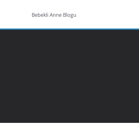
Skip
to
Bebekli Anne Blogu
content