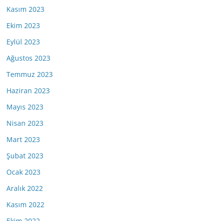
Kasım 2023
Ekim 2023
Eylül 2023
Ağustos 2023
Temmuz 2023
Haziran 2023
Mayıs 2023
Nisan 2023
Mart 2023
Şubat 2023
Ocak 2023
Aralık 2022
Kasım 2022
Ekim 2022