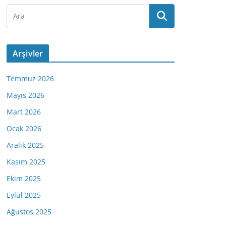
Arşivler
Temmuz 2026
Mayıs 2026
Mart 2026
Ocak 2026
Aralık 2025
Kasım 2025
Ekim 2025
Eylül 2025
Ağustos 2025