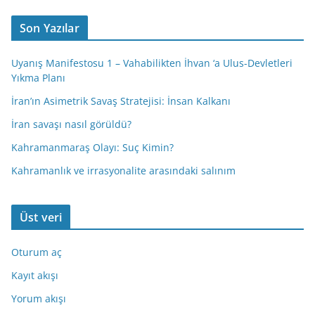
Son Yazılar
Uyanış Manifestosu 1 – Vahabilikten İhvan ‘a Ulus-Devletleri
Yıkma Planı
İran’ın Asimetrik Savaş Stratejisi: İnsan Kalkanı
İran savaşı nasıl görüldü?
Kahramanmaraş Olayı: Suç Kimin?
Kahramanlık ve irrasyonalite arasındaki salınım
Üst veri
Oturum aç
Kayıt akışı
Yorum akışı