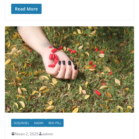
Read More
DÜŞÜNSEL
KADIN
RED PILL
Nisan 2, 2025
admin