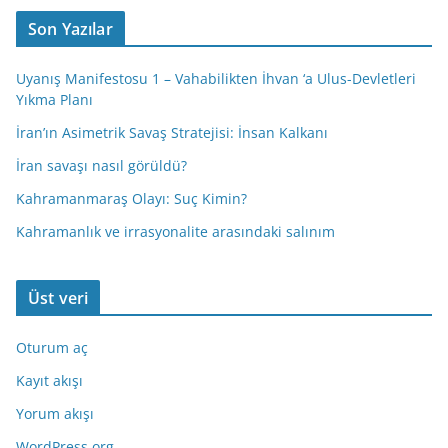
Son Yazılar
Uyanış Manifestosu 1 – Vahabilikten İhvan ‘a Ulus-Devletleri
Yıkma Planı
İran’ın Asimetrik Savaş Stratejisi: İnsan Kalkanı
İran savaşı nasıl görüldü?
Kahramanmaraş Olayı: Suç Kimin?
Kahramanlık ve irrasyonalite arasındaki salınım
Üst veri
Oturum aç
Kayıt akışı
Yorum akışı
WordPress.org