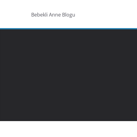
Skip
to
Bebekli Anne Blogu
content