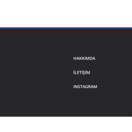
HAKKIMDA
ILETIŞIM
INSTAGRAM