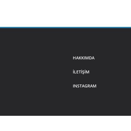
HAKKIMDA
ILETIŞIM
INSTAGRAM