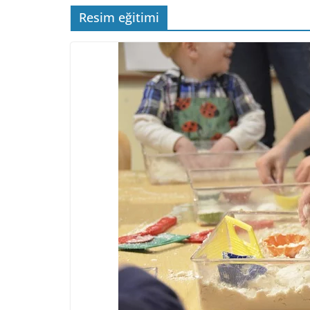
Resim eğitimi