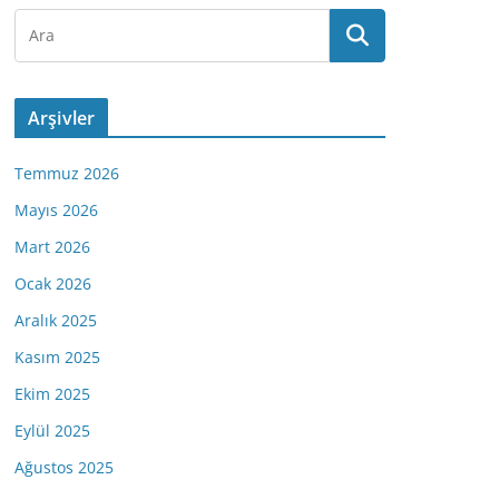
Arşivler
Temmuz 2026
Mayıs 2026
Mart 2026
Ocak 2026
Aralık 2025
Kasım 2025
Ekim 2025
Eylül 2025
Ağustos 2025