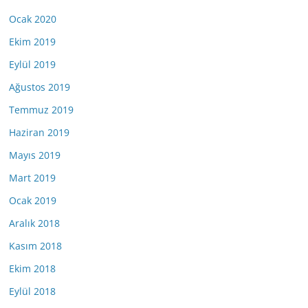
Ocak 2020
Ekim 2019
Eylül 2019
Ağustos 2019
Temmuz 2019
Haziran 2019
Mayıs 2019
Mart 2019
Ocak 2019
Aralık 2018
Kasım 2018
Ekim 2018
Eylül 2018