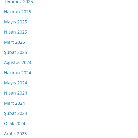
Temmuz 2025
Haziran 2025
Mayıs 2025
Nisan 2025
Mart 2025
Şubat 2025
Ağustos 2024
Haziran 2024
Mayıs 2024
Nisan 2024
Mart 2024
Şubat 2024
Ocak 2024
Aralık 2023