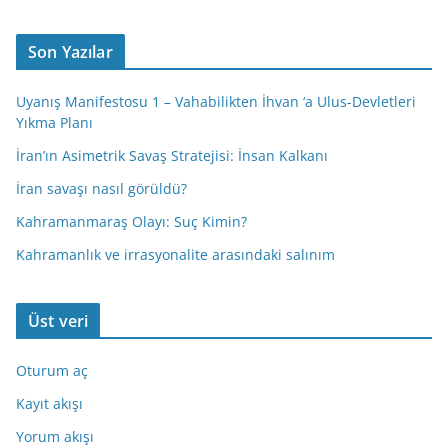
Son Yazılar
Uyanış Manifestosu 1 – Vahabilikten İhvan ‘a Ulus-Devletleri
Yıkma Planı
İran’ın Asimetrik Savaş Stratejisi: İnsan Kalkanı
İran savaşı nasıl görüldü?
Kahramanmaraş Olayı: Suç Kimin?
Kahramanlık ve irrasyonalite arasındaki salınım
Üst veri
Oturum aç
Kayıt akışı
Yorum akışı