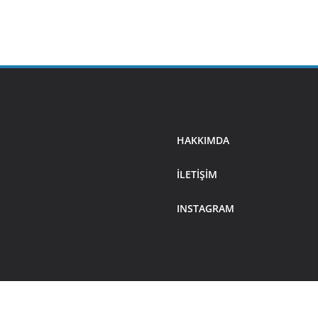
HAKKIMDA
ILETIŞIM
INSTAGRAM