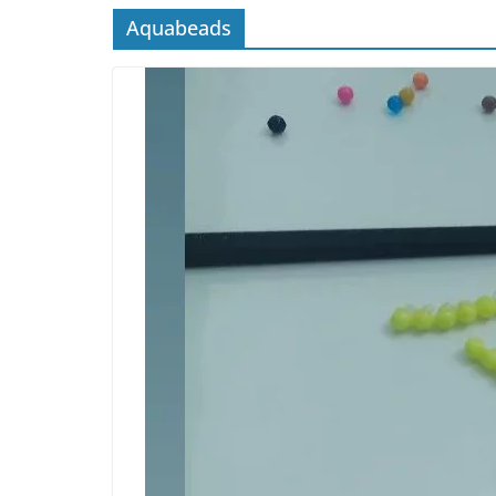
Aquabeads