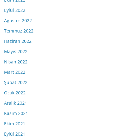
Eylül 2022
Ağustos 2022
Temmuz 2022
Haziran 2022
Mayıs 2022
Nisan 2022
Mart 2022
Şubat 2022
Ocak 2022
Aralık 2021
Kasım 2021
Ekim 2021
Eylül 2021