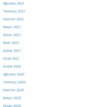
Ağustos 2021
Temmuz 2021
Haziran 2021
Mayıs 2021
Nisan 2021
Mart 2021
Şubat 2021
Ocak 2021
Aralık 2020
Ağustos 2020
Temmuz 2020
Haziran 2020
Mayıs 2020
Nisan 2020