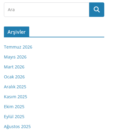
Arşivler
Temmuz 2026
Mayıs 2026
Mart 2026
Ocak 2026
Aralık 2025
Kasım 2025
Ekim 2025
Eylül 2025
Ağustos 2025