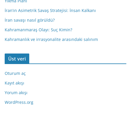
Yıkma Planı
İran’ın Asimetrik Savaş Stratejisi: İnsan Kalkanı
İran savaşı nasıl görüldü?
Kahramanmaraş Olayı: Suç Kimin?
Kahramanlık ve irrasyonalite arasındaki salınım
Üst veri
Oturum aç
Kayıt akışı
Yorum akışı
WordPress.org