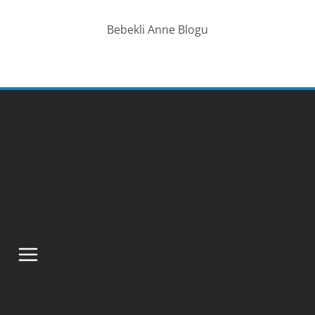
Skip
to
Bebekli Anne Blogu
content