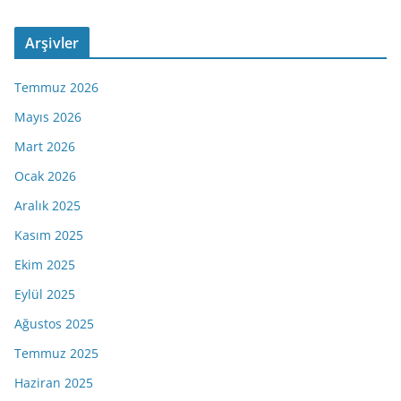
Arşivler
Temmuz 2026
Mayıs 2026
Mart 2026
Ocak 2026
Aralık 2025
Kasım 2025
Ekim 2025
Eylül 2025
Ağustos 2025
Temmuz 2025
Haziran 2025