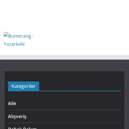
Kategoriler
Aile
Alışveriş