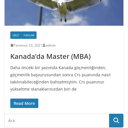
GEZI
YAZILAR
Temmuz 23, 2021
admin
Kanada’da Master (MBA)
Daha önceki bir yazımda Kanada göçmenliğinden,
göçmenlik başvurusundan sonra Crs puanında nasıl
takılınabileceğinden bahsetmiştim. Crs puanınızı
yükseltme olanaklarınızdan biri de
Read More