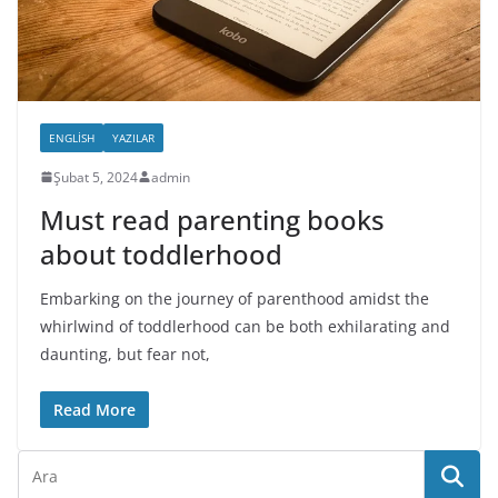
ENGLISH
YAZILAR
Şubat 5, 2024
admin
Must read parenting books
about toddlerhood
Embarking on the journey of parenthood amidst the
whirlwind of toddlerhood can be both exhilarating and
daunting, but fear not,
Read More