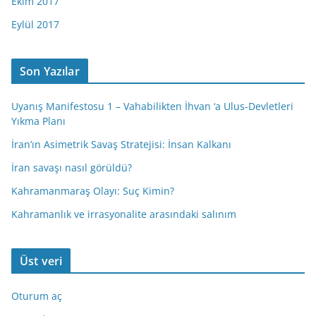
Ekim 2017
Eylül 2017
Son Yazılar
Uyanış Manifestosu 1 – Vahabilikten İhvan ‘a Ulus-Devletleri
Yıkma Planı
İran’ın Asimetrik Savaş Stratejisi: İnsan Kalkanı
İran savaşı nasıl görüldü?
Kahramanmaraş Olayı: Suç Kimin?
Kahramanlık ve irrasyonalite arasındaki salınım
Üst veri
Oturum aç