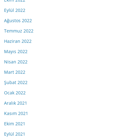
Eylül 2022
Ağustos 2022
Temmuz 2022
Haziran 2022
Mayıs 2022
Nisan 2022
Mart 2022
Şubat 2022
Ocak 2022
Aralık 2021
Kasım 2021
Ekim 2021
Eylül 2021