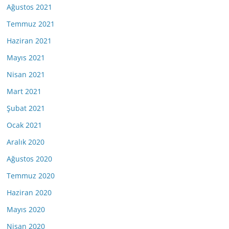
Ağustos 2021
Temmuz 2021
Haziran 2021
Mayıs 2021
Nisan 2021
Mart 2021
Şubat 2021
Ocak 2021
Aralık 2020
Ağustos 2020
Temmuz 2020
Haziran 2020
Mayıs 2020
Nisan 2020