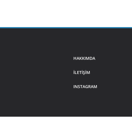
HAKKIMDA
ILETIŞIM
INSTAGRAM