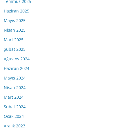
Temmuz 2025
Haziran 2025
Mayıs 2025
Nisan 2025
Mart 2025
Şubat 2025
Ağustos 2024
Haziran 2024
Mayıs 2024
Nisan 2024
Mart 2024
Şubat 2024
Ocak 2024
Aralık 2023