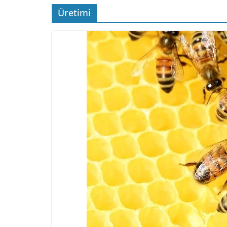
Üretimi