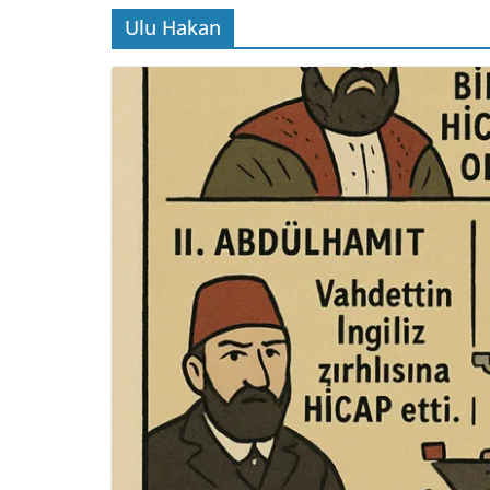
Ulu Hakan