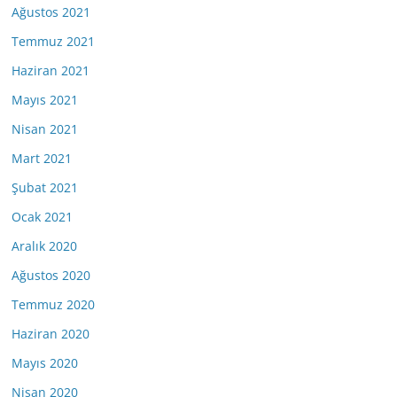
Ağustos 2021
Temmuz 2021
Haziran 2021
Mayıs 2021
Nisan 2021
Mart 2021
Şubat 2021
Ocak 2021
Aralık 2020
Ağustos 2020
Temmuz 2020
Haziran 2020
Mayıs 2020
Nisan 2020