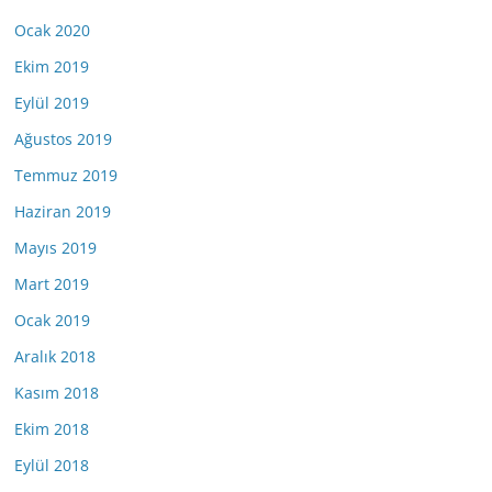
Ocak 2020
Ekim 2019
Eylül 2019
Ağustos 2019
Temmuz 2019
Haziran 2019
Mayıs 2019
Mart 2019
Ocak 2019
Aralık 2018
Kasım 2018
Ekim 2018
Eylül 2018