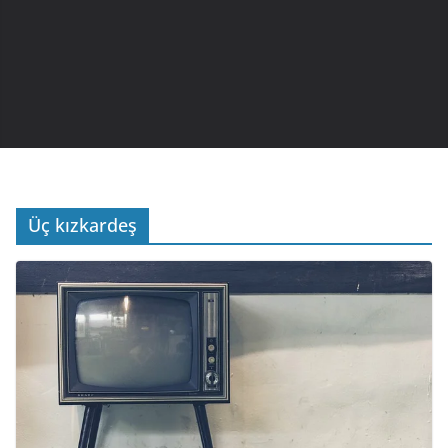
Üç kızkardeş