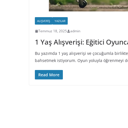
ALIŞVERIŞ
YAZILAR
Temmuz 18, 2025
admin
1 Yaş Alışverişi: Eğitici Oyunc
Bu yazımda 1 yaş alışverişi ve çocuğumla birlikt
bahsetmek istiyorum. Oyun yoluyla öğrenmeyi d
Read More