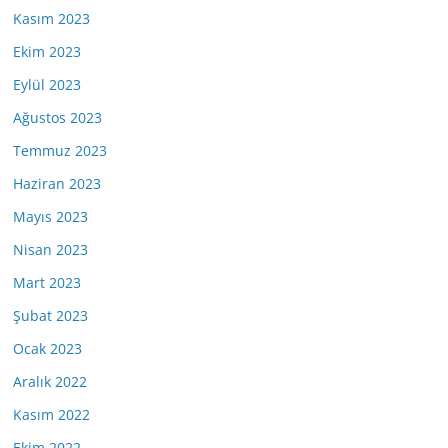
Kasım 2023
Ekim 2023
Eylül 2023
Ağustos 2023
Temmuz 2023
Haziran 2023
Mayıs 2023
Nisan 2023
Mart 2023
Şubat 2023
Ocak 2023
Aralık 2022
Kasım 2022
Ekim 2022