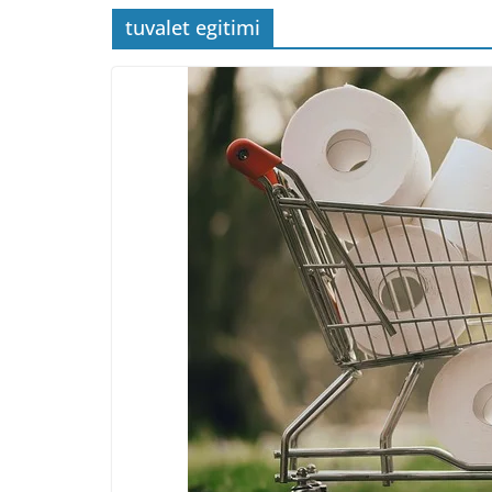
tuvalet egitimi