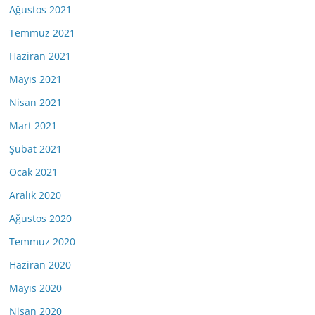
Ağustos 2021
Temmuz 2021
Haziran 2021
Mayıs 2021
Nisan 2021
Mart 2021
Şubat 2021
Ocak 2021
Aralık 2020
Ağustos 2020
Temmuz 2020
Haziran 2020
Mayıs 2020
Nisan 2020