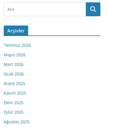
Arşivler
Temmuz 2026
Mayıs 2026
Mart 2026
Ocak 2026
Aralık 2025
Kasım 2025
Ekim 2025
Eylül 2025
Ağustos 2025