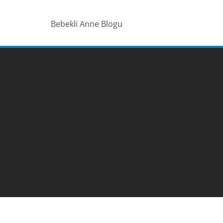
Skip
to
Bebekli Anne Blogu
content