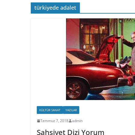
türkiyede adalet
KÜLTÜR SANAT
YAZILAR
Temmuz 7, 2018
admin
Şahsiyet Dizi Yorum