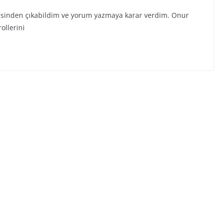
tkisinden çıkabildim ve yorum yazmaya karar verdim. Onur
ollerini