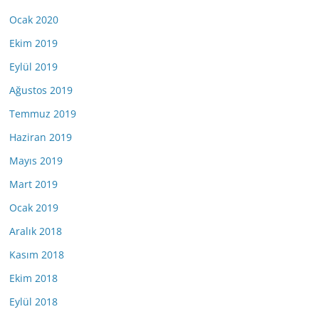
Ocak 2020
Ekim 2019
Eylül 2019
Ağustos 2019
Temmuz 2019
Haziran 2019
Mayıs 2019
Mart 2019
Ocak 2019
Aralık 2018
Kasım 2018
Ekim 2018
Eylül 2018