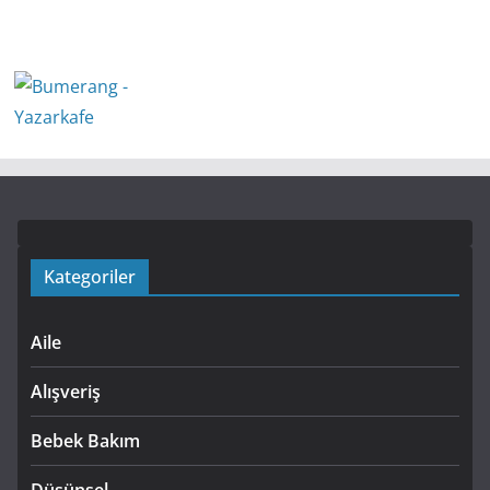
Kategoriler
Aile
Alışveriş
Bebek Bakım