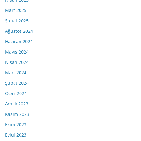
Mart 2025
Şubat 2025
Ağustos 2024
Haziran 2024
Mayıs 2024
Nisan 2024
Mart 2024
Şubat 2024
Ocak 2024
Aralık 2023
Kasım 2023
Ekim 2023
Eylül 2023