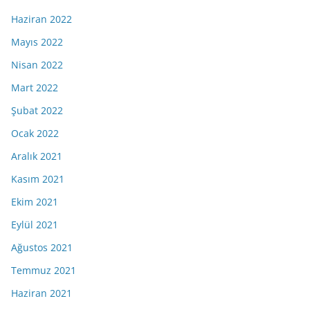
Haziran 2022
Mayıs 2022
Nisan 2022
Mart 2022
Şubat 2022
Ocak 2022
Aralık 2021
Kasım 2021
Ekim 2021
Eylül 2021
Ağustos 2021
Temmuz 2021
Haziran 2021