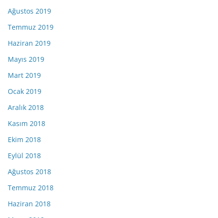
Ağustos 2019
Temmuz 2019
Haziran 2019
Mayıs 2019
Mart 2019
Ocak 2019
Aralık 2018
Kasım 2018
Ekim 2018
Eylül 2018
Ağustos 2018
Temmuz 2018
Haziran 2018