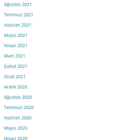
Ağustos 2021
Temmuz 2021
Haziran 2021
Mayıs 2021
Nisan 2021
Mart 2021
Şubat 2021
Ocak 2021
Aralık 2020
Ağustos 2020
Temmuz 2020
Haziran 2020
Mayıs 2020
Nisan 2020