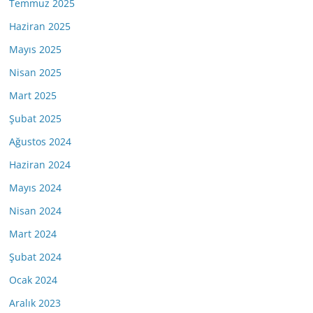
Temmuz 2025
Haziran 2025
Mayıs 2025
Nisan 2025
Mart 2025
Şubat 2025
Ağustos 2024
Haziran 2024
Mayıs 2024
Nisan 2024
Mart 2024
Şubat 2024
Ocak 2024
Aralık 2023