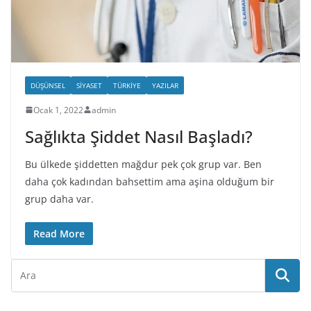
DÜŞÜNSEL
SIYASET
TÜRKIYE
YAZILAR
Ocak 1, 2022
admin
Sağlıkta Şiddet Nasıl Başladı?
Bu ülkede şiddetten mağdur pek çok grup var. Ben
daha çok kadından bahsettim ama aşina olduğum bir
grup daha var.
Read More