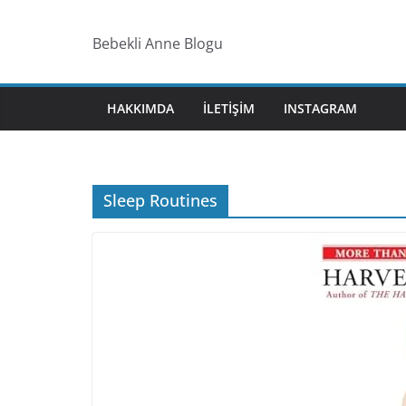
Skip
to
Bebekli Anne Blogu
content
HAKKIMDA
ILETIŞIM
INSTAGRAM
Sleep Routines