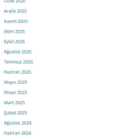
Ocak 2026
Aralık 2025
Kasım 2025
Ekim 2025
Eylül 2025
Ağustos 2025
Temmuz 2025
Haziran 2025
Mayıs 2025
Nisan 2025
Mart 2025
Şubat 2025
Ağustos 2024
Haziran 2024