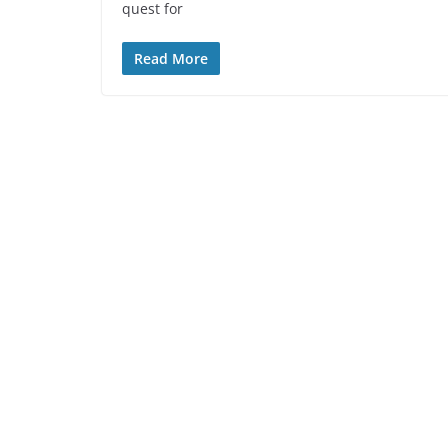
quest for
Read More