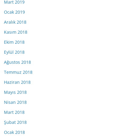
Mart 2019
Ocak 2019
Aralık 2018
Kasım 2018
Ekim 2018
Eylül 2018
Ağustos 2018
Temmuz 2018
Haziran 2018
Mayıs 2018
Nisan 2018
Mart 2018
Şubat 2018
Ocak 2018