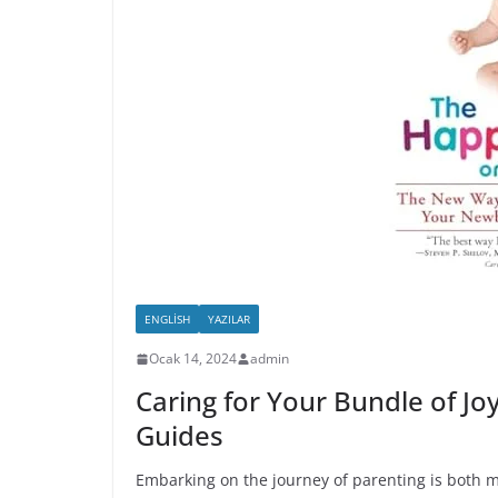
ENGLISH
YAZILAR
Ocak 14, 2024
admin
Caring for Your Bundle of Joy
Guides
Embarking on the journey of parenting is both m