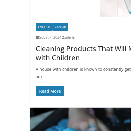
ENGLISH
YAZILAR
Şubat 7, 2024
admin
Cleaning Products That Will 
with Children
A house with children is known to constantly get
am
Read More