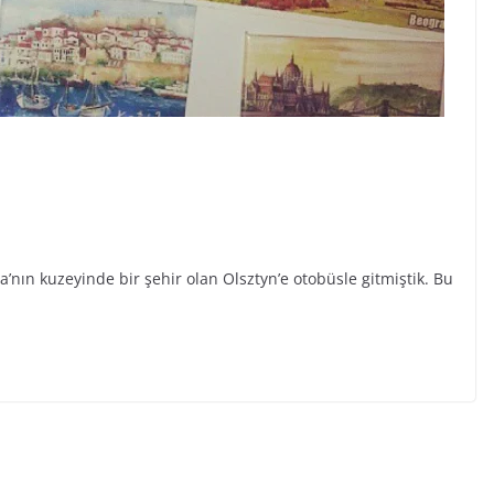
ya’nın kuzeyinde bir şehir olan Olsztyn’e otobüsle gitmiştik. Bu