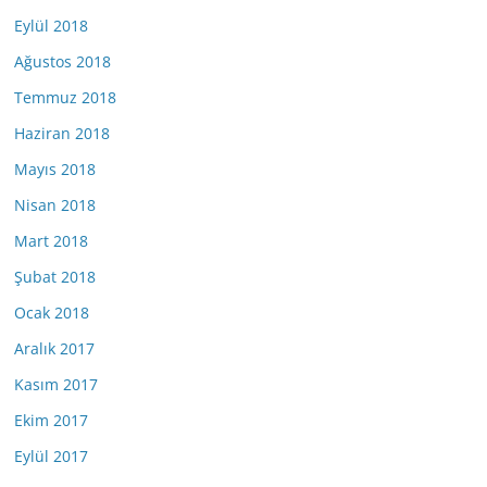
Eylül 2018
Ağustos 2018
Temmuz 2018
Haziran 2018
Mayıs 2018
Nisan 2018
Mart 2018
Şubat 2018
Ocak 2018
Aralık 2017
Kasım 2017
Ekim 2017
Eylül 2017