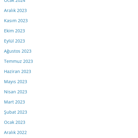
Ocak 2024
Aralık 2023
Kasım 2023
Ekim 2023
Eylül 2023
Ağustos 2023
Temmuz 2023
Haziran 2023
Mayıs 2023
Nisan 2023
Mart 2023
Şubat 2023
Ocak 2023
Aralık 2022