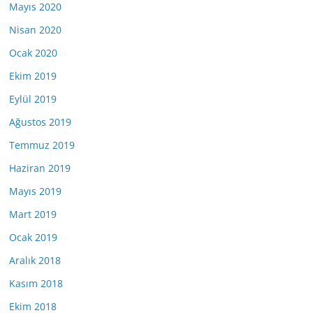
Mayıs 2020
Nisan 2020
Ocak 2020
Ekim 2019
Eylül 2019
Ağustos 2019
Temmuz 2019
Haziran 2019
Mayıs 2019
Mart 2019
Ocak 2019
Aralık 2018
Kasım 2018
Ekim 2018