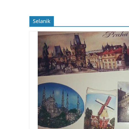
Selanik