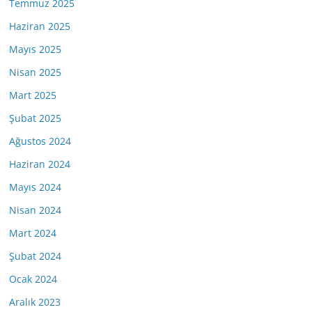
Temmuz 2025
Haziran 2025
Mayıs 2025
Nisan 2025
Mart 2025
Şubat 2025
Ağustos 2024
Haziran 2024
Mayıs 2024
Nisan 2024
Mart 2024
Şubat 2024
Ocak 2024
Aralık 2023