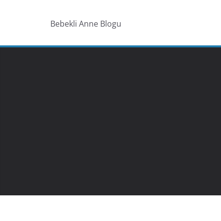
Skip
to
Bebekli Anne Blogu
content