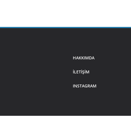
HAKKIMDA
ILETIŞIM
INSTAGRAM