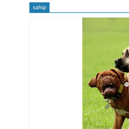
sahip