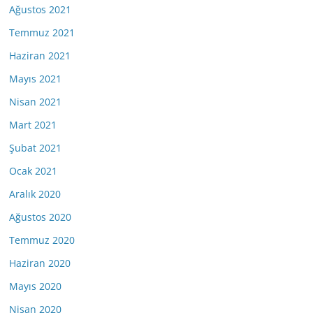
Ağustos 2021
Temmuz 2021
Haziran 2021
Mayıs 2021
Nisan 2021
Mart 2021
Şubat 2021
Ocak 2021
Aralık 2020
Ağustos 2020
Temmuz 2020
Haziran 2020
Mayıs 2020
Nisan 2020