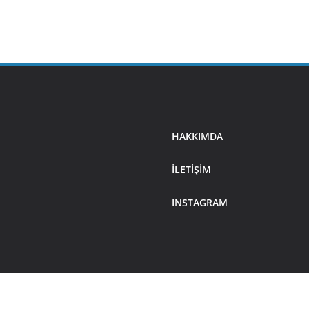
HAKKIMDA
ILETIŞIM
INSTAGRAM