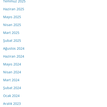
Temmuz 2025
Haziran 2025
Mayıs 2025
Nisan 2025
Mart 2025
Şubat 2025
Ağustos 2024
Haziran 2024
Mayıs 2024
Nisan 2024
Mart 2024
Şubat 2024
Ocak 2024
Aralık 2023