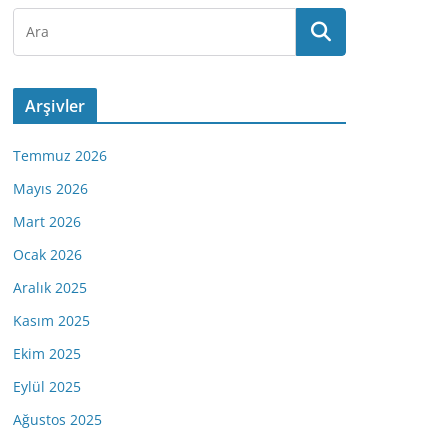
Arşivler
Temmuz 2026
Mayıs 2026
Mart 2026
Ocak 2026
Aralık 2025
Kasım 2025
Ekim 2025
Eylül 2025
Ağustos 2025