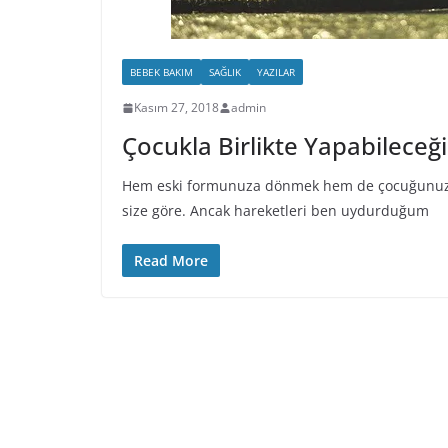
BEBEK BAKIM
SAĞLIK
YAZILAR
Kasım 27, 2018
admin
Çocukla Birlikte Yapabileceği
Hem eski formunuza dönmek hem de çocuğunuzla 
size göre. Ancak hareketleri ben uydurduğum
Read More