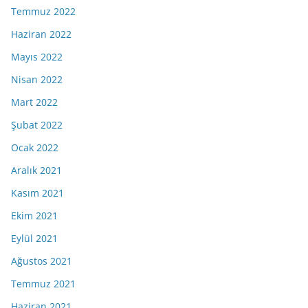
Temmuz 2022
Haziran 2022
Mayıs 2022
Nisan 2022
Mart 2022
Şubat 2022
Ocak 2022
Aralık 2021
Kasım 2021
Ekim 2021
Eylül 2021
Ağustos 2021
Temmuz 2021
Haziran 2021