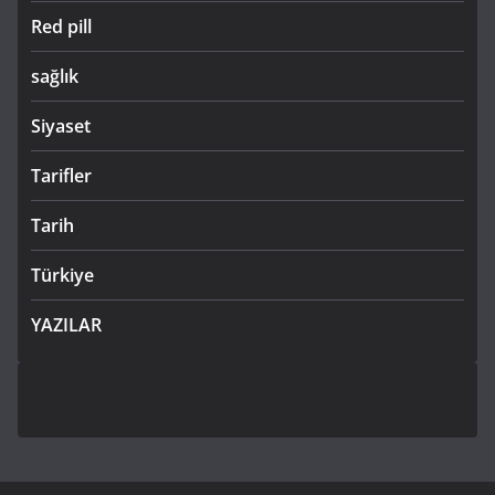
Red pill
sağlık
Siyaset
Tarifler
Tarih
Türkiye
YAZILAR