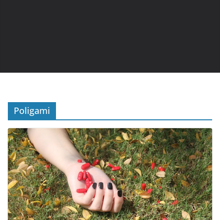
Poligami