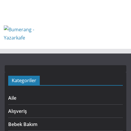
Kategoriler
Aile
Alışveriş
Bebek Bakım