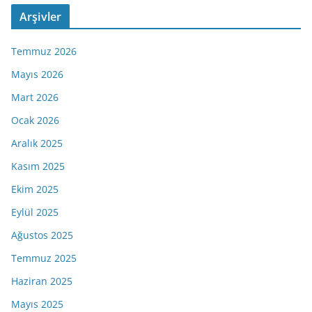
Arşivler
Temmuz 2026
Mayıs 2026
Mart 2026
Ocak 2026
Aralık 2025
Kasım 2025
Ekim 2025
Eylül 2025
Ağustos 2025
Temmuz 2025
Haziran 2025
Mayıs 2025