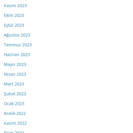
Kasım 2023
Ekim 2023
Eylül 2023
Ağustos 2023
Temmuz 2023
Haziran 2023
Mayıs 2023
Nisan 2023
Mart 2023
Şubat 2023
Ocak 2023
Aralık 2022
Kasım 2022
Ekim 2022