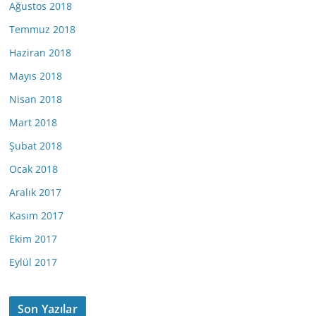
Ağustos 2018
Temmuz 2018
Haziran 2018
Mayıs 2018
Nisan 2018
Mart 2018
Şubat 2018
Ocak 2018
Aralık 2017
Kasım 2017
Ekim 2017
Eylül 2017
Son Yazılar