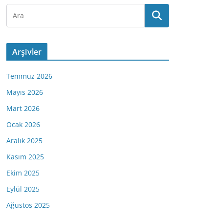
Arşivler
Temmuz 2026
Mayıs 2026
Mart 2026
Ocak 2026
Aralık 2025
Kasım 2025
Ekim 2025
Eylül 2025
Ağustos 2025