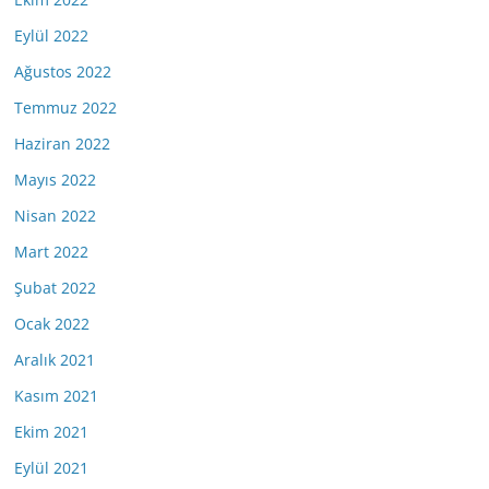
Eylül 2022
Ağustos 2022
Temmuz 2022
Haziran 2022
Mayıs 2022
Nisan 2022
Mart 2022
Şubat 2022
Ocak 2022
Aralık 2021
Kasım 2021
Ekim 2021
Eylül 2021