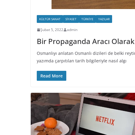
KÜLTÜR SANAT
SIYASET
TÜRKIYE
YAZILAR
Şubat 5, 2022
admin
Bir Propaganda Aracı Olarak 
Osmanlıyı anlatan Osmanlı dizileri de belki reyt
yazımda çarpıtılan tarih bilgileriyle nasıl algı
Read More