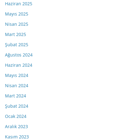
Haziran 2025
Mayıs 2025
Nisan 2025
Mart 2025
Şubat 2025
Ağustos 2024
Haziran 2024
Mayıs 2024
Nisan 2024
Mart 2024
Şubat 2024
Ocak 2024
Aralık 2023
Kasım 2023