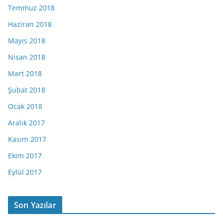
Temmuz 2018
Haziran 2018
Mayıs 2018
Nisan 2018
Mart 2018
Şubat 2018
Ocak 2018
Aralık 2017
Kasım 2017
Ekim 2017
Eylül 2017
Son Yazılar