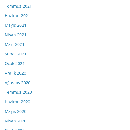
Temmuz 2021
Haziran 2021
Mayıs 2021
Nisan 2021
Mart 2021
Şubat 2021
Ocak 2021
Aralık 2020
Ağustos 2020
Temmuz 2020
Haziran 2020
Mayıs 2020
Nisan 2020