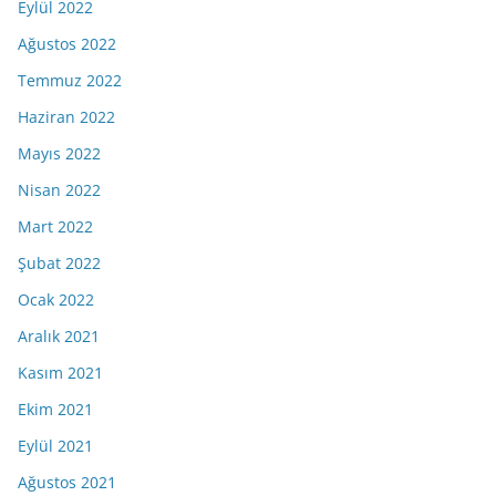
Eylül 2022
Ağustos 2022
Temmuz 2022
Haziran 2022
Mayıs 2022
Nisan 2022
Mart 2022
Şubat 2022
Ocak 2022
Aralık 2021
Kasım 2021
Ekim 2021
Eylül 2021
Ağustos 2021