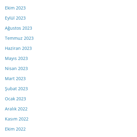
Ekim 2023
Eylül 2023
Ağustos 2023
Temmuz 2023
Haziran 2023
Mayıs 2023
Nisan 2023
Mart 2023
Şubat 2023
Ocak 2023
Aralık 2022
Kasım 2022
Ekim 2022