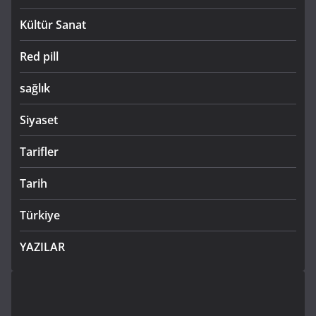
Kültür Sanat
Red pill
sağlık
Siyaset
Tarifler
Tarih
Türkiye
YAZILAR