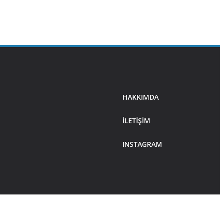
HAKKIMDA
ILETIŞIM
INSTAGRAM