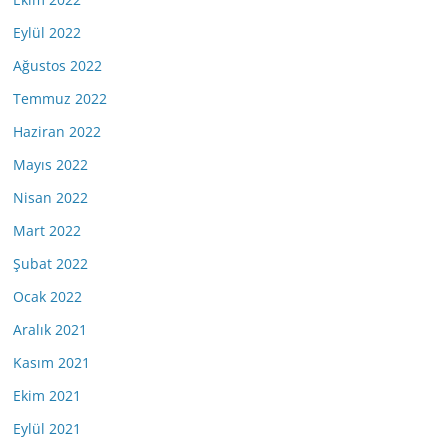
Eylül 2022
Ağustos 2022
Temmuz 2022
Haziran 2022
Mayıs 2022
Nisan 2022
Mart 2022
Şubat 2022
Ocak 2022
Aralık 2021
Kasım 2021
Ekim 2021
Eylül 2021