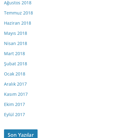
Ağustos 2018
Temmuz 2018
Haziran 2018
Mayıs 2018
Nisan 2018
Mart 2018
Şubat 2018
Ocak 2018
Aralık 2017
Kasım 2017
Ekim 2017
Eylül 2017
Son Yazılar