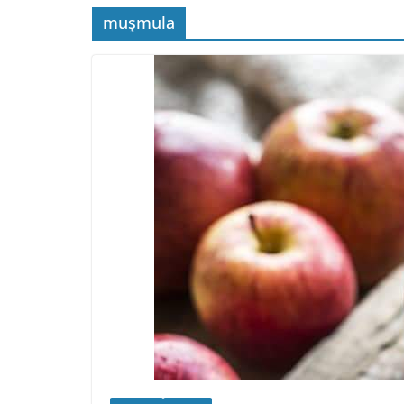
muşmula