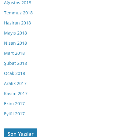
Ağustos 2018
Temmuz 2018
Haziran 2018
Mayıs 2018
Nisan 2018
Mart 2018
Şubat 2018
Ocak 2018
Aralık 2017
Kasım 2017
Ekim 2017
Eylül 2017
Son Yazılar