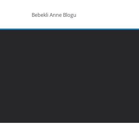
Skip
to
Bebekli Anne Blogu
content