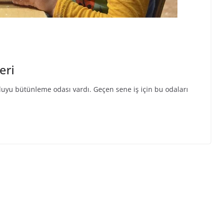
eri
duyu bütünleme odası vardı. Geçen sene iş için bu odaları