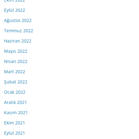
Eylül 2022
Ağustos 2022
Temmuz 2022
Haziran 2022
Mayıs 2022
Nisan 2022
Mart 2022
Şubat 2022
Ocak 2022
Aralık 2021
Kasım 2021
Ekim 2021
Eylül 2021