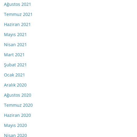
Ağustos 2021
Temmuz 2021
Haziran 2021
Mayıs 2021
Nisan 2021
Mart 2021
Şubat 2021
Ocak 2021
Aralık 2020
Ağustos 2020
Temmuz 2020
Haziran 2020
Mayıs 2020
Nisan 2020