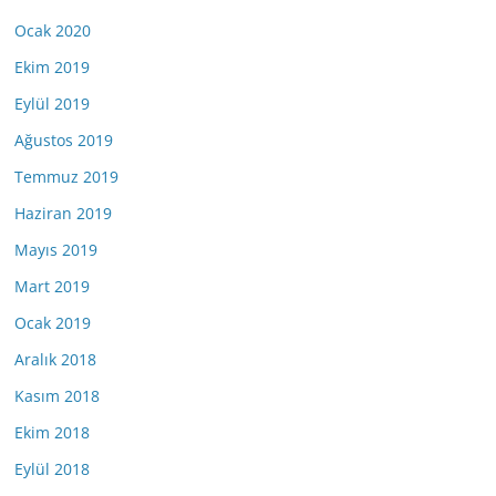
Ocak 2020
Ekim 2019
Eylül 2019
Ağustos 2019
Temmuz 2019
Haziran 2019
Mayıs 2019
Mart 2019
Ocak 2019
Aralık 2018
Kasım 2018
Ekim 2018
Eylül 2018