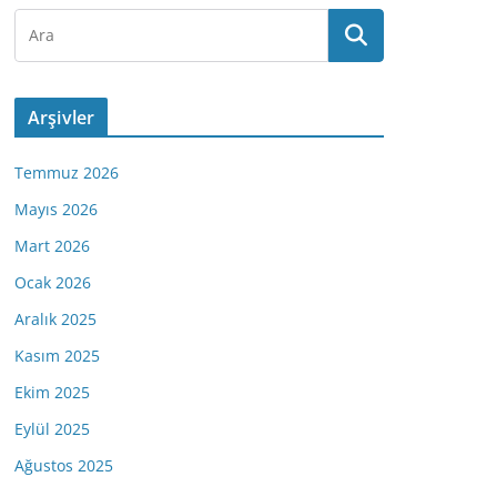
Arşivler
Temmuz 2026
Mayıs 2026
Mart 2026
Ocak 2026
Aralık 2025
Kasım 2025
Ekim 2025
Eylül 2025
Ağustos 2025