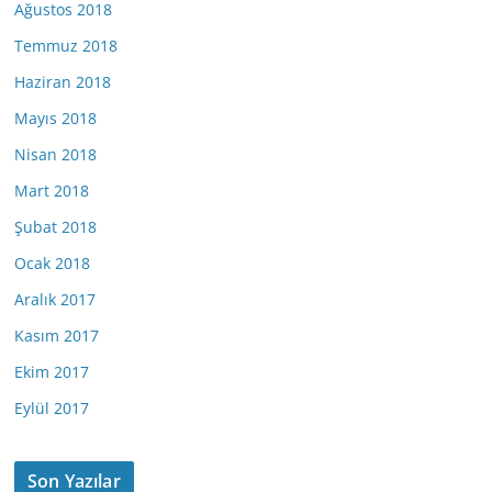
Ağustos 2018
Temmuz 2018
Haziran 2018
Mayıs 2018
Nisan 2018
Mart 2018
Şubat 2018
Ocak 2018
Aralık 2017
Kasım 2017
Ekim 2017
Eylül 2017
Son Yazılar