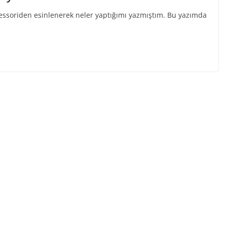
essoriden esinlenerek neler yaptığımı yazmıştım. Bu yazımda