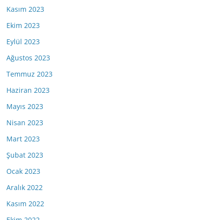
Kasım 2023
Ekim 2023
Eylül 2023
Ağustos 2023
Temmuz 2023
Haziran 2023
Mayıs 2023
Nisan 2023
Mart 2023
Şubat 2023
Ocak 2023
Aralık 2022
Kasım 2022
Ekim 2022