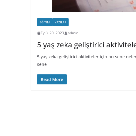
EĞITIM
YAZILAR
Eylül 20, 2023
admin
5 yaş zeka geliştirici aktivitel
5 yaş zeka geliştirici aktiviteler için bu sene n
sene
Read More