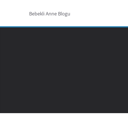
Skip
to
Bebekli Anne Blogu
content