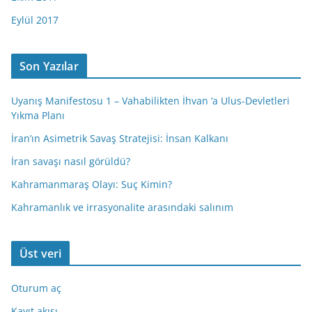
Eylül 2017
Son Yazılar
Uyanış Manifestosu 1 – Vahabilikten İhvan ‘a Ulus-Devletleri
Yıkma Planı
İran’ın Asimetrik Savaş Stratejisi: İnsan Kalkanı
İran savaşı nasıl görüldü?
Kahramanmaraş Olayı: Suç Kimin?
Kahramanlık ve irrasyonalite arasındaki salınım
Üst veri
Oturum aç
Kayıt akışı