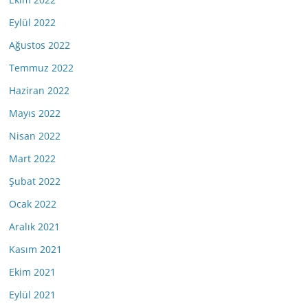
Eylül 2022
Ağustos 2022
Temmuz 2022
Haziran 2022
Mayıs 2022
Nisan 2022
Mart 2022
Şubat 2022
Ocak 2022
Aralık 2021
Kasım 2021
Ekim 2021
Eylül 2021