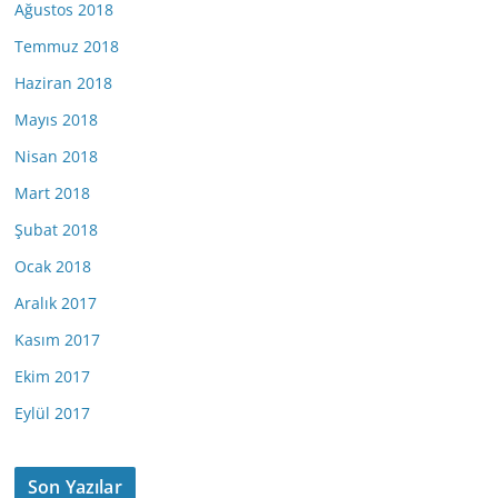
Ağustos 2018
Temmuz 2018
Haziran 2018
Mayıs 2018
Nisan 2018
Mart 2018
Şubat 2018
Ocak 2018
Aralık 2017
Kasım 2017
Ekim 2017
Eylül 2017
Son Yazılar