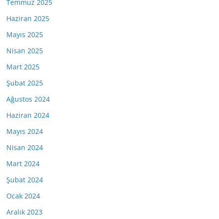
Temmuz 2025
Haziran 2025
Mayıs 2025
Nisan 2025
Mart 2025
Şubat 2025
Ağustos 2024
Haziran 2024
Mayıs 2024
Nisan 2024
Mart 2024
Şubat 2024
Ocak 2024
Aralık 2023