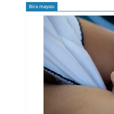
Bira mayası