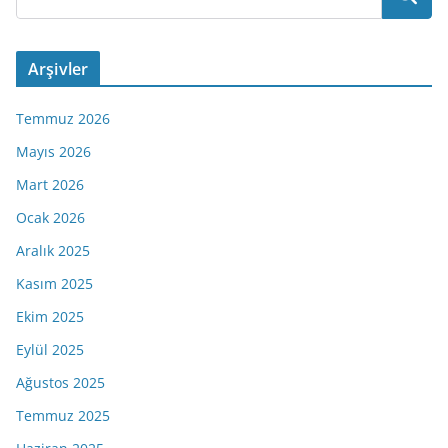
Arşivler
Temmuz 2026
Mayıs 2026
Mart 2026
Ocak 2026
Aralık 2025
Kasım 2025
Ekim 2025
Eylül 2025
Ağustos 2025
Temmuz 2025