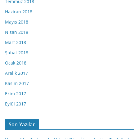
Temmuz 2018
Haziran 2018
Mayıs 2018
Nisan 2018
Mart 2018
Şubat 2018
Ocak 2018
Aralık 2017
Kasım 2017
Ekim 2017
Eylül 2017
Son Yazılar