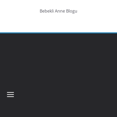
Skip
to
Bebekli Anne Blogu
content