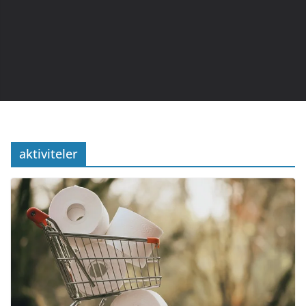
aktiviteler