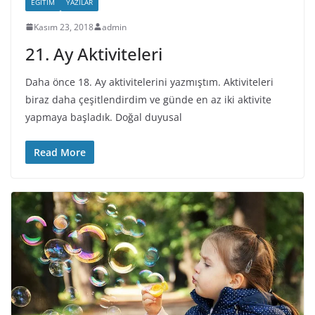
EĞITIM
YAZILAR
Kasım 23, 2018
admin
21. Ay Aktiviteleri
Daha önce 18. Ay aktivitelerini yazmıştım. Aktiviteleri
biraz daha çeşitlendirdim ve günde en az iki aktivite
yapmaya başladık. Doğal duyusal
Read More