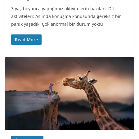
3 yaş boyunca yaptığımız aktivitelerin bazıları: Dil
aktiviteleri: Aslında konuşma konusunda gereksiz bir
panik yaşadık. Çok anormal bir durum yoktu
Read More