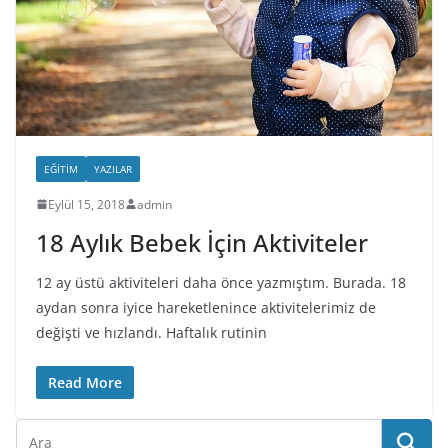
EĞITIM
YAZILAR
Eylül 15, 2018
admin
18 Aylık Bebek İçin Aktiviteler
12 ay üstü aktiviteleri daha önce yazmıştım. Burada. 18
aydan sonra iyice hareketlenince aktivitelerimiz de
değişti ve hızlandı. Haftalık rutinin
Read More