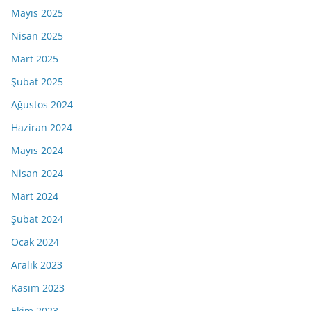
Mayıs 2025
Nisan 2025
Mart 2025
Şubat 2025
Ağustos 2024
Haziran 2024
Mayıs 2024
Nisan 2024
Mart 2024
Şubat 2024
Ocak 2024
Aralık 2023
Kasım 2023
Ekim 2023