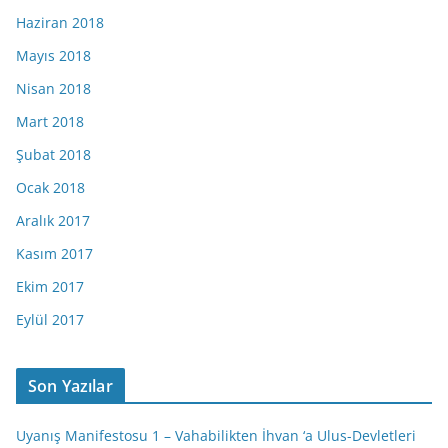
Haziran 2018
Mayıs 2018
Nisan 2018
Mart 2018
Şubat 2018
Ocak 2018
Aralık 2017
Kasım 2017
Ekim 2017
Eylül 2017
Son Yazılar
Uyanış Manifestosu 1 – Vahabilikten İhvan ‘a Ulus-Devletleri