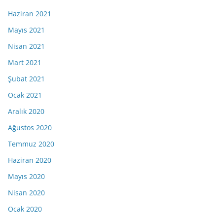
Haziran 2021
Mayıs 2021
Nisan 2021
Mart 2021
Şubat 2021
Ocak 2021
Aralık 2020
Ağustos 2020
Temmuz 2020
Haziran 2020
Mayıs 2020
Nisan 2020
Ocak 2020