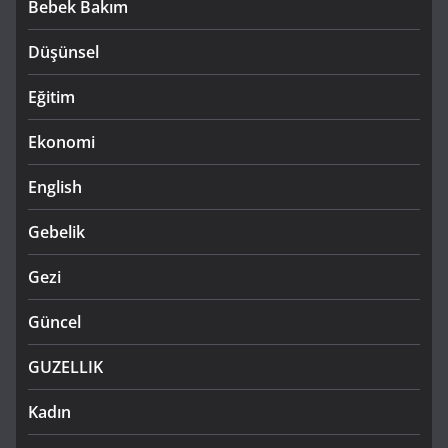
Bebek Bakım
Düşünsel
Eğitim
Ekonomi
English
Gebelik
Gezi
Güncel
GUZELLIK
Kadın