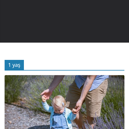
1 yaş