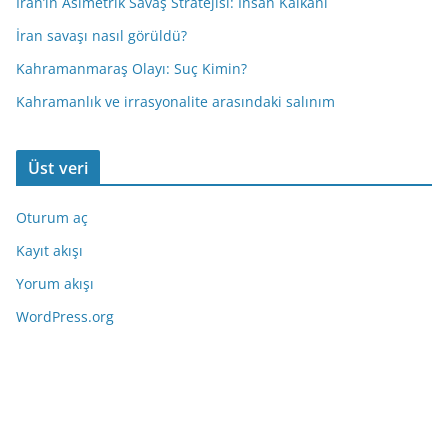
İran’ın Asimetrik Savaş Stratejisi: İnsan Kalkanı
İran savaşı nasıl görüldü?
Kahramanmaraş Olayı: Suç Kimin?
Kahramanlık ve irrasyonalite arasındaki salınım
Üst veri
Oturum aç
Kayıt akışı
Yorum akışı
WordPress.org