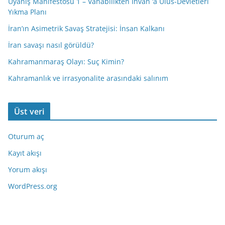
Uyanış Manifestosu 1 – Vahabilikten İhvan ‘a Ulus-Devletleri
Yıkma Planı
İran’ın Asimetrik Savaş Stratejisi: İnsan Kalkanı
İran savaşı nasıl görüldü?
Kahramanmaraş Olayı: Suç Kimin?
Kahramanlık ve irrasyonalite arasındaki salınım
Üst veri
Oturum aç
Kayıt akışı
Yorum akışı
WordPress.org