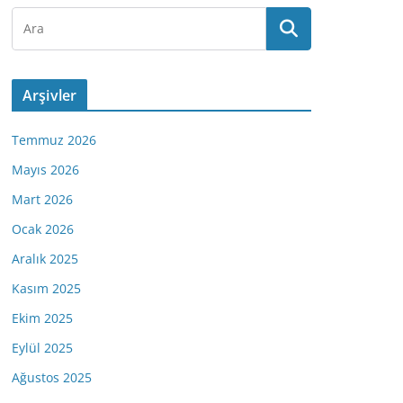
Arşivler
Temmuz 2026
Mayıs 2026
Mart 2026
Ocak 2026
Aralık 2025
Kasım 2025
Ekim 2025
Eylül 2025
Ağustos 2025