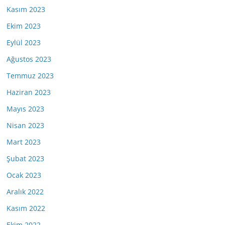
Kasım 2023
Ekim 2023
Eylül 2023
Ağustos 2023
Temmuz 2023
Haziran 2023
Mayıs 2023
Nisan 2023
Mart 2023
Şubat 2023
Ocak 2023
Aralık 2022
Kasım 2022
Ekim 2022