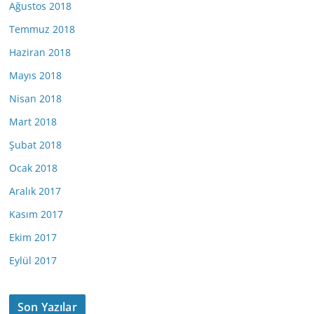
Ağustos 2018
Temmuz 2018
Haziran 2018
Mayıs 2018
Nisan 2018
Mart 2018
Şubat 2018
Ocak 2018
Aralık 2017
Kasım 2017
Ekim 2017
Eylül 2017
Son Yazılar