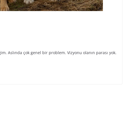
m. Aslında çok genel bir problem. Vizyonu olanın parası yok.