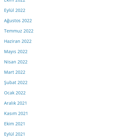
Eylül 2022
Ağustos 2022
Temmuz 2022
Haziran 2022
Mayıs 2022
Nisan 2022
Mart 2022
Şubat 2022
Ocak 2022
Aralık 2021
Kasım 2021
Ekim 2021
Eylül 2021