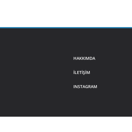
HAKKIMDA
ILETIŞIM
INSTAGRAM