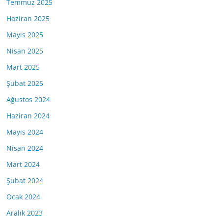
Temmuz 2025
Haziran 2025
Mayıs 2025
Nisan 2025
Mart 2025
Şubat 2025
Ağustos 2024
Haziran 2024
Mayıs 2024
Nisan 2024
Mart 2024
Şubat 2024
Ocak 2024
Aralık 2023