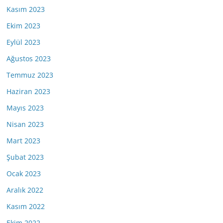
Kasım 2023
Ekim 2023
Eylül 2023
Ağustos 2023
Temmuz 2023
Haziran 2023
Mayıs 2023
Nisan 2023
Mart 2023
Şubat 2023
Ocak 2023
Aralık 2022
Kasım 2022
Ekim 2022