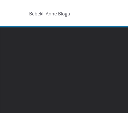
Skip
to
Bebekli Anne Blogu
content