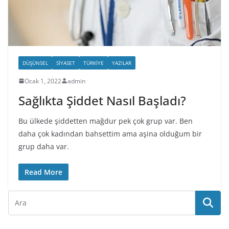
DÜŞÜNSEL
SIYASET
TÜRKIYE
YAZILAR
Ocak 1, 2022
admin
Sağlıkta Şiddet Nasıl Başladı?
Bu ülkede şiddetten mağdur pek çok grup var. Ben
daha çok kadından bahsettim ama aşina olduğum bir
grup daha var.
Read More